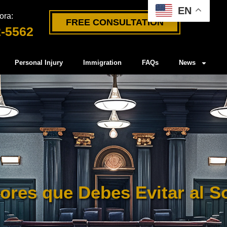
EN
ora:
FREE CONSULTATION
2-5562
Personal Injury
Immigration
FAQs
News
rores que Debes Evitar al S