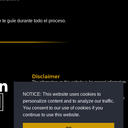
 te guíe durante todo el proceso.
Disclaimer
The information on this website is for general information
purposes only. Nothing on this site should be taken as
legal advice for any individual case or situation.
NOTICE: This website uses cookies to
This information is not intended to create, and receipt or
personalize content and to analyze our traffic.
viewing does not constitute, an attorney-client
You consent to our use of cookies if you
relationship.
© 2026 All Rights Reserved.
continue to use this website.